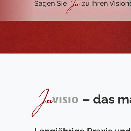
Sagen Sie
JA
zu Ihren Vision
JAvisio
– das ma