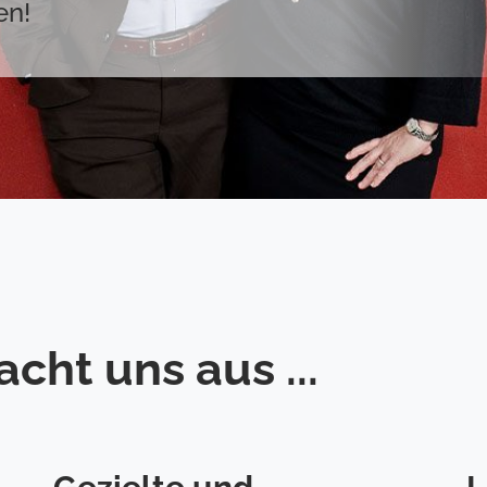
en!
cht uns aus ...