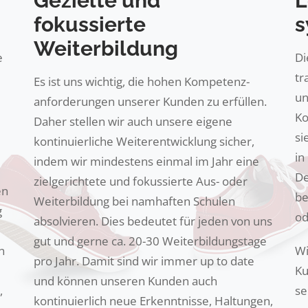
Gezielte und
L
fokussierte
s
Weiterbildung
e
Di
tr
Es ist uns wichtig, die hohen Kompetenz-
un
anforderungen unserer Kunden zu erfüllen.
Ko
Daher stellen wir auch unsere eigene
si
kontinuierliche Weiterentwicklung sicher,
in
indem wir mindestens einmal im Jahr eine
De
zielgerichtete und fokussierte Aus- oder
en
be
Weiterbildung bei namhaften Schulen
g
od
absolvieren. Dies bedeutet für jeden von uns
gut und gerne ca. 20-30 Weiterbildungstage
n
Wi
pro Jahr. Damit sind wir immer up to date
Ku
und können unseren Kunden auch
,
se
kontinuierlich neue Erkenntnisse, Haltungen,